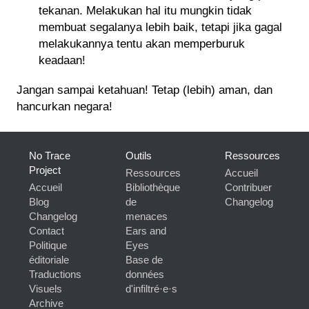
tekanan. Melakukan hal itu mungkin tidak
membuat segalanya lebih baik, tetapi jika gagal
melakukannya tentu akan memperburuk
keadaan!
Jangan sampai ketahuan! Tetap (lebih) aman, dan
hancurkan negara!
No Trace
Outils
Ressources
Project
Ressources
Accueil
Accueil
Bibliothèque
Contribuer
Blog
de
Changelog
Changelog
menaces
Contact
Ears and
Politique
Eyes
éditoriale
Base de
Traductions
données
Visuels
d'infiltré·e·s
Archive