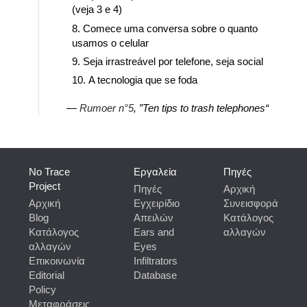
(veja 3 e 4)
Comece uma conversa sobre o quanto
usamos o celular
Seja irrastreável por telefone, seja social
A tecnologia que se foda
—
Rumoer n°5
, ”Ten tips to trash telephones“
No Trace
Εργαλεία
Πηγές
Project
Πηγές
Αρχική
Αρχική
Εγχειρίδιο
Συνεισφορά
Blog
Απειλών
Κατάλογος
Κατάλογος
Ears and
αλλαγών
αλλαγών
Eyes
Επικοινωνία
Infiltrators
Editorial
Database
Policy
Μεταφράσεις