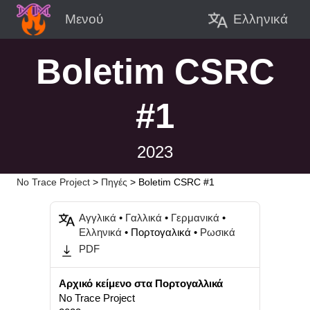
Ελληνικά
Μενού
Boletim CSRC
#1
2023
No Trace Project
>
Πηγές
>
Boletim CSRC #1
Αγγλικά
•
Γαλλικά
•
Γερμανικά
•
Ελληνικά
• Πορτογαλικά •
Ρωσικά
PDF
Αρχικό κείμενο στα Πορτογαλλικά
No Trace Project