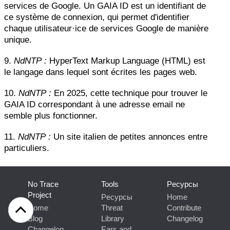
services de Google. Un GAIA ID est un identifiant de
ce système de connexion, qui permet d'identifier
chaque utilisateur·ice de services Google de manière
unique.
9.
NdNTP :
HyperText Markup Language (HTML) est
le langage dans lequel sont écrites les pages web.
10.
NdNTP :
En 2025, cette technique pour trouver le
GAIA ID correspondant à une adresse email ne
semble plus fonctionner.
11.
NdNTP :
Un site italien de petites annonces entre
particuliers.
No Trace
Tools
Pесурсы
Project
Pесурсы
Home
Home
Threat
Contribute
Blog
Library
Changelog
Changelog
Ears and