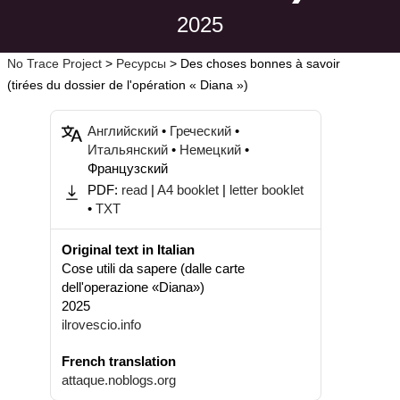
2025
No Trace Project
>
Pесурсы
>
Des choses bonnes à savoir
(tirées du dossier de l'opération « Diana »)
Английский
•
Греческий
•
Итальянский
•
Немецкий
•
Французский
PDF:
read
|
A4 booklet
|
letter booklet
•
TXT
Original text in Italian
Cose utili da sapere (dalle carte
dell'operazione «Diana»)
2025
ilrovescio.info
French translation
attaque.noblogs.org