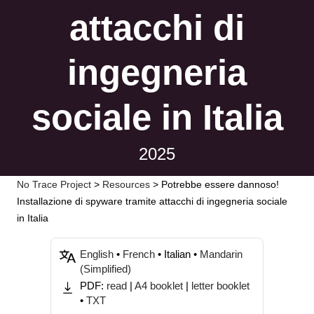
attacchi di
ingegneria
sociale in Italia
2025
No Trace Project
>
Resources
>
Potrebbe essere dannoso!
Installazione di spyware tramite attacchi di ingegneria sociale
in Italia
English
•
French
• Italian •
Mandarin
(Simplified)
PDF:
read
|
A4 booklet
|
letter booklet
•
TXT