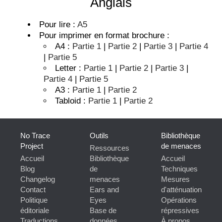
Anglais
Pour lire :
A5
Pour imprimer en format brochure :
A4 :
Partie 1
|
Partie 2
|
Partie 3
|
Partie 4
|
Partie 5
Letter :
Partie 1
|
Partie 2
|
Partie 3
|
Partie 4
|
Partie 5
A3 :
Partie 1
|
Partie 2
Tabloid :
Partie 1
|
Partie 2
No Trace
Outils
Bibliothèque
Project
de menaces
Ressources
Accueil
Bibliothèque
Accueil
Blog
de
Techniques
Changelog
menaces
Mesures
Contact
Ears and
d'atténuation
Politique
Eyes
Opérations
éditoriale
Base de
répressives
Traductions
données
À propos