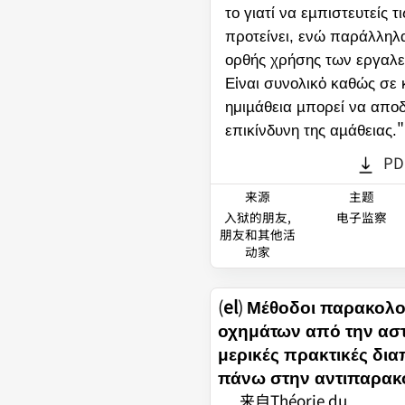
το γιατί να εµπιστευτείς 
προτείνει, ενώ παράλληλ
ορθής χρήσης των εργαλε
Εἰναι συνολικὀ καθώς σε 
ημιµάθεια µπορεί να αποδ
"
επικίνδυνη της αµάθειας.
PD
来源
主题
入狱的朋友,
电子监察
朋友和其他活
动家
(
el
)
Μέθοδοι παρακολ
οχημάτων από την αστ
μερικές πρακτικές δια
πάνω στην αντιπαρα
来自Théorie du