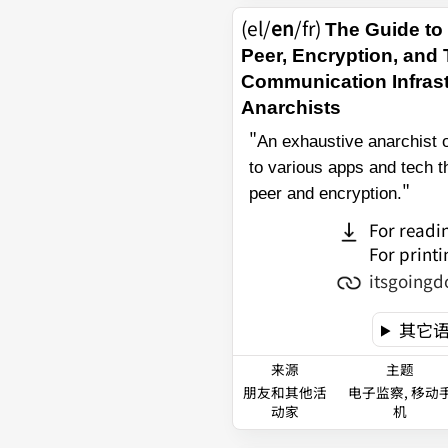
(el/
en
/fr)
The Guide to 
Peer, Encryption, and
Communication Infrast
Anarchists
"
An exhaustive anarchist 
to various apps and tech th
"
peer and encryption.
For readi
For printi
itsgoingd
其它
来源
主题
朋友和其他活
电子监察, 移动
动家
机