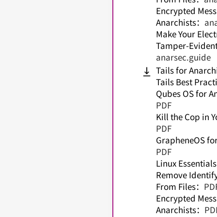
Encrypted Mess
Anarchists
：
an
Make Your Elect
Tamper-Eviden
anarsec.guide
Tails for Anarch
Tails Best Pract
Qubes OS for An
PDF
Kill the Cop in 
PDF
GrapheneOS for
PDF
Linux Essentials
Remove Identif
From Files
：
PD
Encrypted Mess
Anarchists
：
PD