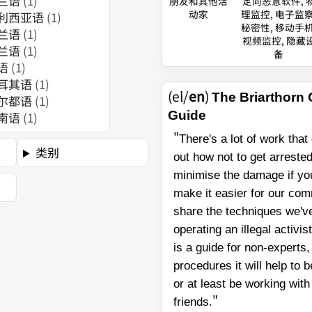
兰语
(1)
朋友和其他活
定向恶意软件, 
动家
理监控, 电子监察
利西亚语
(1)
秘密性, 移动手机
兰语
(1)
视频监控, 隐藏
兰语
(1)
备
语
(1)
耳其语
(1)
(el/
en
)
The Briarthorn
尔都语
(1)
Guide
南语
(1)
"
There's a lot of work that 
类别
out how not to get arreste
minimise the damage if you
make it easier for our com
share the techniques we'v
operating an illegal activis
is a guide for non-experts
procedures it will help to 
or at least be working wit
"
friends.