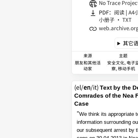
No Trace Projec
PDF：
阅读
|
A4
小册子
•
TXT
web.archive.or
其它
来源
主题
朋友和其他活
安全文化, 电子
动家
察, 移动手机
(el/
en
/it)
Text by the D
Comrades of the Nea F
Case
"
We think its appropriate 
information surrounding ou
our subsequent arrest by th