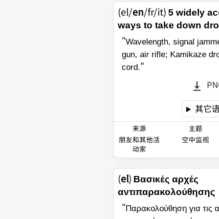
(el/
en
/fr/it)
5 widely ac
ways to take down dr
"
Wavelength, signal jammer
gun, air rifle; Kamikaze dr
"
cord.
PN
其它
来源
主题
朋友和其他活
空中监视
动家
(
el
)
Βασικές αρχές
αντιπαρακολούθησης
"
Παρακολούθηση για τις α