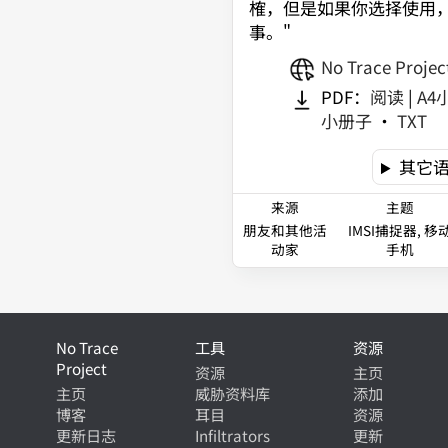
榷，但是如果你选择使用
事。
"
No Trace Projec
PDF：
阅读
|
A4
小册子
•
TXT
其它
来源
主题
朋友和其他活
IMSI捕捉器, 移
动家
手机
No Trace
工具
资源
Project
资源
主页
主页
威胁资料库
添加
博客
耳目
资源
更新日志
Infiltrators
更新