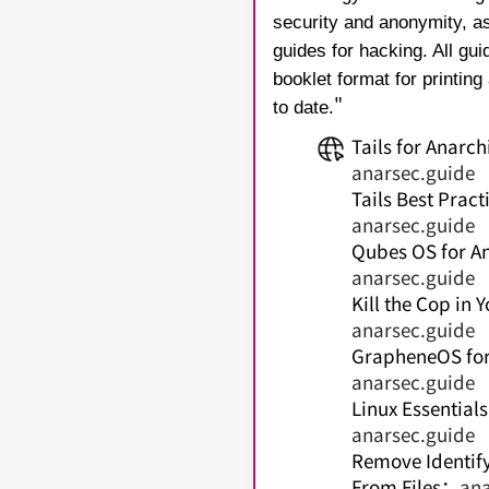
security and anonymity, as
guides for hacking. All gui
booklet format for printing
"
to date.
Tails for Anarch
anarsec.guide
Tails Best Pract
anarsec.guide
Qubes OS for An
anarsec.guide
Kill the Cop in 
anarsec.guide
GrapheneOS for
anarsec.guide
Linux Essentials
anarsec.guide
Remove Identif
From Files
：
ana