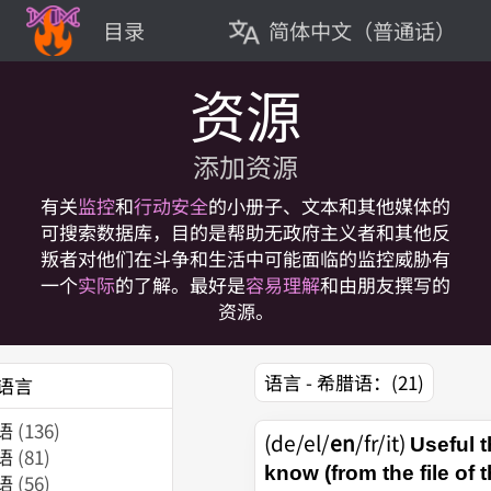
简体中文（普通话）
目录
资源
添加资源
有关
监控
和
行动安全
的小册子、文本和其他媒体的
可搜索数据库，目的是帮助无政府主义者和其他反
叛者对他们在斗争和生活中可能面临的监控威胁有
一个
实际
的了解。最好是
容易理解
和由朋友撰写的
资源。
语言 - 希腊语：
(21)
语言
语
(136)
(de/el/
en
/fr/it)
Useful t
语
(81)
know (from the file of 
语
(56)