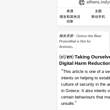
athens.ind
来源
主题
朋友和其他活
移动手机
动家
相关资源：
Outrun the Bear:
ProtonMail is Not for
。
Activists
(el/
en
)
Taking Ourselve
Digital Harm Reductio
"
This article is one of a se
intents on helping to estab
culture of security in the
in Greece. It also intents 
certain behaviours that 
"
unsafe.