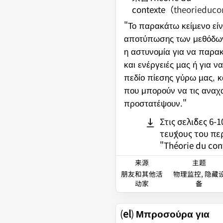
contexte
（
theorieduco
"
Το παρακάτω κείµενο εί
αποτύπωσης των μεθόδων
η αστυνομία για να παρακ
και ενέργειές µας ή για ν
πεδίο πίεσης γύρω µας, κ
που μπορούν να τις αναχα
"
προστατέψουν.
Στις σελίδες 6-
τεύχους του πε
"Théorie du con
来源
主题
朋友和其他活
物理监控, 隐藏
动家
备
(
el
)
Μπροσούρα για