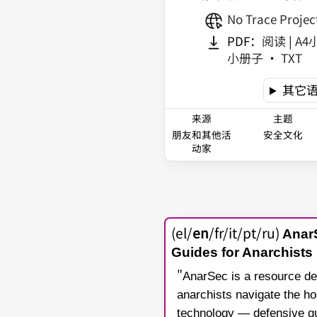
No Trace Projec
PDF：
阅读
|
A4
小册子
•
TXT
其它
来源
主题
朋友和其他活
安全文化
动家
(el/
en
/fr/it/pt/ru)
Anar
Guides for Anarchists
"
AnarSec is a resource de
anarchists navigate the hos
technology — defensive gui