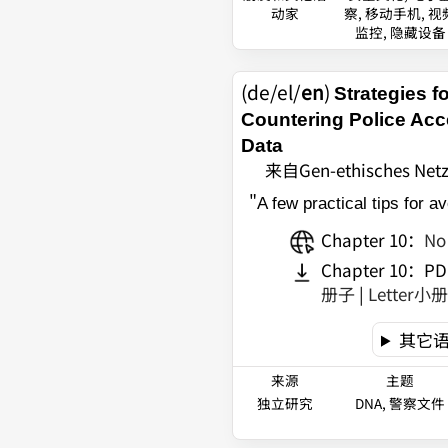
动家
察, 移动手机, 视
监控, 隐藏设备
(de/el/
en
)
Strategies f
Countering Police Ac
Data
来自Gen-ethisches Net
"
A few practical tips for a
Chapter 10
：
No
Chapter 10
：
P
册子
|
Letter小
其它
来源
主题
独立研究
DNA, 警察文件