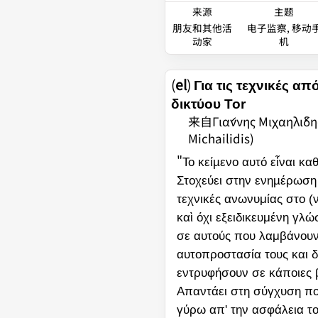
来源
主题
朋友和其他活
电子监察, 移动
动家
机
(
el
)
Για τις τεχνικές α
δικτύου Tor
来自Γιάννης Μιχαηλίδης
Michailidis)
"
Το κείµενο αυτό εἶναι κα
Στοχεύει στην ενηµέρωση 
τεχνικές ανωνυμίας στο (
καὶ όχι εξειδικευμένη γλ
σε αυτούς που λαμβάνου
αυτοπροστασία τους και δ
εντρυφήσουν σε κάποιες β
Απαντάει στη σύγχυση πο
γύρω απ' την ασφάλεια του