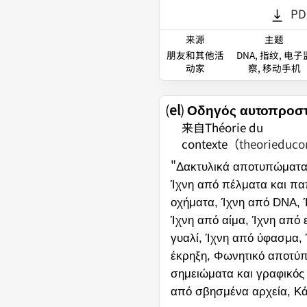
PD
来源
主题
朋友和其他活
DNA, 指纹, 电子
动家
察, 移动手机
(
el
)
Οδηγός αυτοπροστ
来自Théorie du
contexte
（
theorieduco
"
Δακτυλικά αποτυπώματα,
Ίχνη από πέλματα και πα
οχήματα, Ίχνη από DNA, Ί
Ίχνη από αίμα, Ίχνη από 
γυαλί, Ίχνη από ύφασμα, 
έκρηξη, Φωνητικό αποτύ
σημειώματα και γραφικός
από σβησμένα αρχεία, Κά