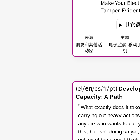
Make Your Elect
Tamper-Eviden
其它
来源
主题
朋友和其他活
电子监察, 移动
动家
机
(el/
en
/es/fr/pt)
Develo
Capacity: A Path
"
What exactly does it take
carrying out heavy actions
anyone who wants to carry 
this, but isn't doing so yet
outline of the steps I thin