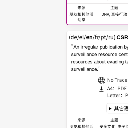
来源
主题
朋友和其他活
DNA, 直接行动
动家
(de/el/
en
/fr/pt/ru)
CSRC
"
An irregular publication b
surveillance resource cent
resources about evading t
"
surveillance.
No Trace
A4
：
PDF
Letter
：
其它
来源
主题
朋友和其他活
安全文化, 电子