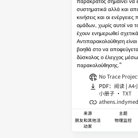
παρακράτος σημαίνει να 
συστηματικά αλλά και απ
κινήσεις και οι ενέργειε
ομάδων, χωρίς αυτοί να τ
έχουν ενημερωθεί σχετικά
Αντιπαρακολούθηση είναι
βοηθά στο να αποφεύγεται
δύσκολος ο έλεγχος μέσω
"
παρακολούθησης.
No Trace Projec
PDF：
阅读
|
A4
小册子
•
TXT
athens.indymed
来源
主题
朋友和其他活
物理监控
动家