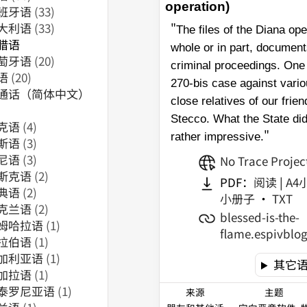
operation)
班牙语
(33)
大利语
(33)
"
The files of the Diana ope
腊语
whole or in part, documents
萄牙语
(20)
criminal proceedings. One
语
(20)
270-bis case against vari
通话（简体中文）
close relatives of our fri
Stecco. What the State did
克语
(4)
"
rather impressive.
斯语
(3)
尼语
(3)
No Trace Projec
斯克语
(2)
PDF：
阅读
|
A4
典语
(2)
小册子
•
TXT
克兰语
(2)
blessed-is-the-
姆哈拉语
(1)
flame.espivblog
拉伯语
(1)
加利亚语
(1)
其它
加拉语
(1)
泰罗尼亚语
(1)
来源
主题