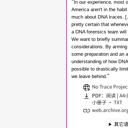
"
In our experience, most o
America aren't in the habit
much about DNA traces. [
pretty certain that whenev
a DNA forensics team will 
We want to briefly summar
considerations. By arming
some preparation and an 
understanding of how DNA i
possible to drastically li
"
we leave behind.
No Trace Projec
PDF：
阅读
|
A4
小册子
•
TXT
web.archive.or
其它