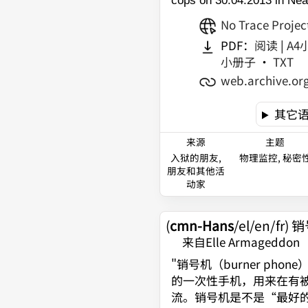
cops on 30.04.2013 in Nea 
No Trace Projec
PDF：
阅读
|
A4
小册子
•
TXT
web.archive.or
其它
来源
主题
入狱的朋友,
物理监控, 秘密
朋友和其他活
动家
(
cmn-Hans
/el/en/fr)
销
来自Elle Armageddon
"
销号机（burner pho
的一次性手机，用来在有
流。销号机是不是“最好