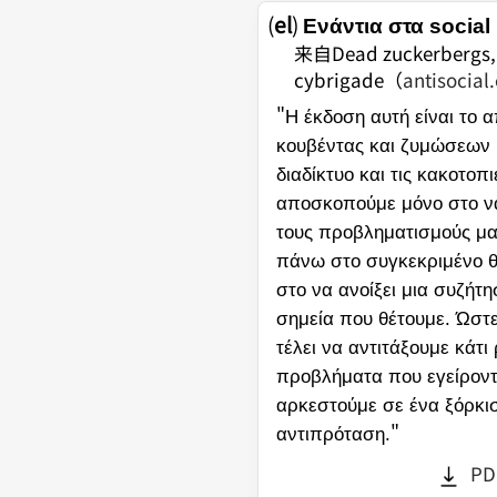
(
el
)
Ενάντια στα social
来自Dead zuckerbergs, 
cybrigade
（
antisocial
"
Η έκδοση αυτή είναι το 
κουβέντας και ζυμώσεων 
διαδίκτυο και τις κακοτοπι
αποσκοπούμε μόνο στο ν
τους προβληματισμούς μας
πάνω στο συγκεκριμένο θ
στο να ανοίξει μια συζήτ
σημεία που θέτουμε. Ώστ
τέλει να αντιτάξουμε κάτι
προβλήματα που εγείροντ
αρκεστούμε σε ένα ξόρκι
"
αντιπρόταση.
PD