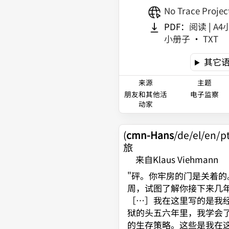
No Trace Projec
PDF：
阅读
|
A4
小册子
•
TXT
其它
来源
主题
朋友和其他活
电子监察
动家
(
cmn-Hans
/de/el/en/p
旅
来自Klaus Viehmann
"
砰。你牢房的门是关着的
周，试图了解你接下来几
［…］我在这里写的是我
狱的头五六年里，我学会
的生存策略。这些是我在