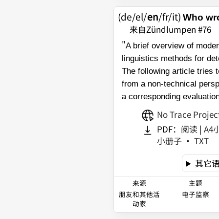
(de/el/
en
/fr/it)
Who wro
来自Zündlumpen #76
"
A brief overview of moder
linguistics methods for de
The following article tries
from a non-technical pers
a corresponding evaluation
No Trace Projec
PDF：
阅读
|
A4
小册子
•
TXT
其它
来源
主题
朋友和其他活
电子监察
动家