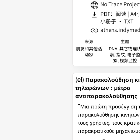
No Trace Projec
PDF：
阅读
|
A4
小册子
•
TXT
athens.indymed
来源
主题
朋友和其他活
DNA, 其它物理
动家
索, 指纹, 电子
察, 视频监控
(
el
)
Παρακολούθηση κ
τηλεφώνων : μέτρα
αντιπαρακολούθησης
"
Μια πρώτη προσέγγιση 
παρακολούθησης κινητώ
τους χρήστες, τους κρατικ
παρακρατικούς μηχανισμ