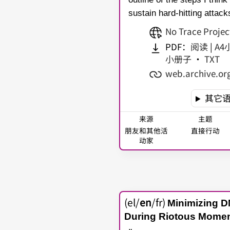
sustain hard-hitting attac
No Trace Projec
PDF：
阅读
|
A4
小册子
•
TXT
web.archive.or
其它
来源
主题
朋友和其他活
直接行动
动家
(el/
en
/fr)
Minimizing D
During Riotous Mome